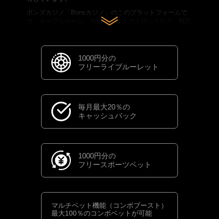
ボンズカジノ「Bonsカジノ」のこのプラットフォームで
は、テーブルゲーム、カード、多くのスロットなど、幅広
いエンターテイメントを提供しています。サイトに登録し
た会員は、クラブのすべての特権を享受でき、ウェルカム
ボーナス（初回入金額の200％とスロットマシン200回分
のフリースピン）を受け取ることができます。[ボンズカ
1000円分の
ジノ] Bonsカジノは、日本のプレイヤーも利用でき、日本
フリーライブルーレット
のユーザーに対する忠実な態度が特徴的です。
プラットフォームのポジティブな評判は、プレイヤーから
の多くの好意的なフィードバックによって確認されていま
す。ボンズカジノ「Bons Casino」の誠実さと信頼性を確
毎月最大20％の
認したいリソースの参加者は、アクティブなプレーヤーが
キャッシュバック
テーマのフォーラム、メッセンジャー、サイトのソーシャ
ルネットワークに残すコメントを読むように誘導されま
す。ここでは、カスタマーサポートの効率性、安定した賞
金の引き出し、テクニカルサポートオペレーターの能力に
1000円分の
ついてプレイヤーが賞賛しています。
フリースポーツベット
ボンズカジノ「Bonsカジノ」のメリット
Bonsカジノ「ボンズカジノ」は、キュラソーのライセン
ス - Antillephone N.V 8048/JAZ 2019-055の下で運営され
ています。この情報は、ホームページの最下部やサポート
マルチベット機能（コンボブースト）
窓口で確認することができます。参加者はゲームの公平性
最大100％のコンボベットが可能
を心配する必要はなく、すべての問題は規制国の法律に従