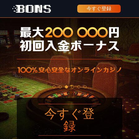
今すぐ登録
今すぐ登
録